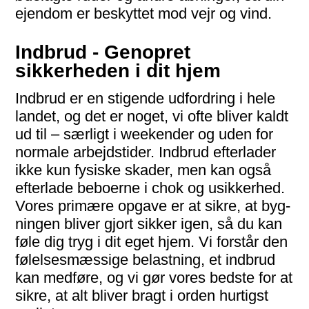
ejendom er beskyt­tet mod vejr og vind.
Indbrud - Genopret
sikkerheden i dit hjem
Indbrud er en stigende udfordring i hele
landet, og det er noget, vi ofte bliver kaldt
ud til – særligt i weekender og uden for
normale arbejds­tider. Indbrud efter­lader
ikke kun fysiske skader, men kan også
efterlade beboerne i chok og usik­kerhed.
Vores primære opgave er at sikre, at byg­
ningen bliver gjort sikker igen, så du kan
føle dig tryg i dit eget hjem. Vi forstår den
følelses­mæssige belast­ning, et indbrud
kan medføre, og vi gør vores bedste for at
sikre, at alt bliver bragt i orden hurtigst