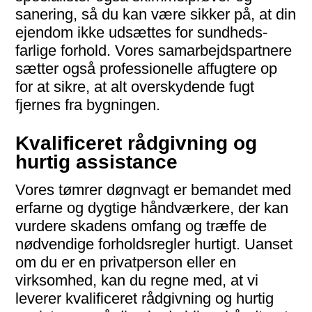
sanering, så du kan være sikker på, at din
ejendom ikke udsæt­tes for sund­heds­
farlige forhold. Vores sam­arbejds­partnere
sætter også profes­sionelle affugtere op
for at sikre, at alt over­skydende fugt
fjernes fra bygningen.
Kvalificeret rådgivning og
hurtig assistance
Vores tømrer døgnvagt er bemandet med
erfarne og dygtige hånd­værkere, der kan
vurdere skadens omfang og træffe de
nød­vendige for­holds­regler hurtigt. Uanset
om du er en privat­person eller en
virksomhed, kan du regne med, at vi
leverer kvalifi­ceret rådgivning og hurtig