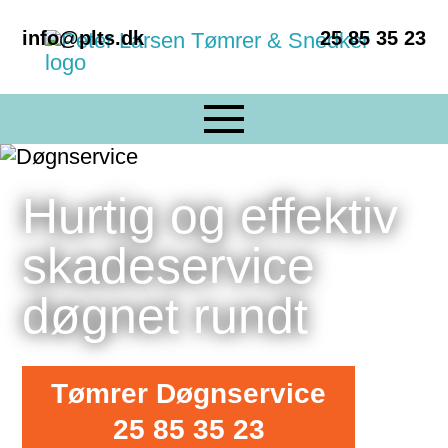
info@plts.dk
25 85 35 23
Hurtig og effektiv
skadeservice
døgnet rundt
Tømrer Døgnservice
25 85 35 23