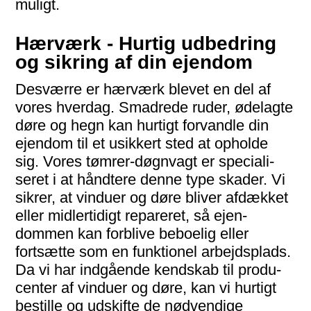
muligt.
Hærværk - Hurtig udbedring
og sikring af din ejendom
Desværre er hærværk blevet en del af
vores hverdag. Smadrede ruder, ødelagte
døre og hegn kan hurtigt forvandle din
ejendom til et usikkert sted at opholde
sig. Vores tømrer-døgnvagt er speciali­
seret i at håndtere denne type skader. Vi
sikrer, at vinduer og døre bliver afdæk­ket
eller midler­tidigt repareret, så ejen­
dommen kan forblive beboelig eller
fortsætte som en funktionel arbejds­plads.
Da vi har indgående kendskab til produ­
center af vinduer og døre, kan vi hurtigt
bestille og udskifte de nød­vendige