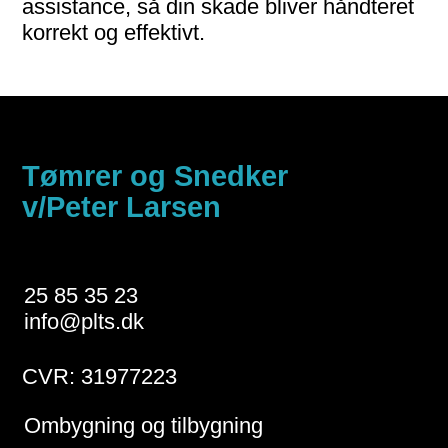
assis­tance, så din skade bliver håndteret
korrekt og effektivt.
Tømrer og Snedker
v/Peter Larsen
25 85 35 23
info@plts.dk
CVR: 31977223
Ombygning og tilbygning