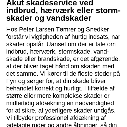
Akut skadeservice ved
indbrud, hærværk eller storm­
skader og vandskader
Hos Peter Larsen Tømrer og Snedker
forstår vi vigtig­heden af hurtig indsats, når
skader opstår. Uanset om der er tale om
indbrud, hærværk, storm­skade, vand­
skade eller brand­skade, er det afgørende,
at der bliver taget hånd om skaden med
det samme. Vi kører til de fleste steder på
Fyn og sørger for, at din skade bliver
behandlet korrekt og hurtigt. I tilfælde af
større eller mere komplekse skader er
mid­lertidig afdækning en nød­vendighed
for at sikre, at yder­ligere skader undgås.
Vi til­byder profes­sionel afdækning af
ødelagte ruder og andre åbninger, så din