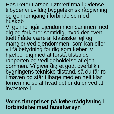
Hos Peter Larsen Tømrerfirma i Odense
tilbyder vi uvildig bygge­teknisk råd­givning
og gennem­gang i for­bindelse med
huskøb.
Vi gennemgår ejendommen sammen med
dig og forklarer samtidig, hvad der even­
tuelt måtte være af klas­siske fejl og
mangler ved ejen­dommen, som kan eller
vil få betyd­ning for dig som køber. Vi
hjælper dig med at forstå til­stands­
rapporten og ved­lige­holdelse af ejen­
dommen. Vi giver dig et godt over­blik i
bygningens tekniske tilstand, så du får ro
i maven og står tilbage med en helt klar
fornem­melse af hvad det er du er ved at
investere i.
Vores timepriser på køber­rådgivning i
forbindelse med huseftersyn