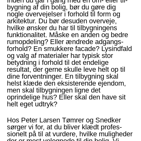
Inden du går i gang med en om- eller til­
bygning af din bolig, bør du gøre dig
nogle over­vejelser i forhold til form og
arkitektur. Du bør desuden overveje,
hvilke ønsker du har til til­byg­ningens
funktio­nalitet. Måske en anden og bedre
rumopdeling? Eller ændrede adgangs­
forhold? En smukkere facade? Lysindfald
og valg af materialer har typisk stor
betydning i forhold til det endelige
resultat, der gerne skulle leve helt op til
dine forventninger. En tilbygning skal
helst klæde den eksisterende ejendom,
men skal til­bygningen ligne det
oprindelige hus? Eller skal den have sit
helt eget udtryk?
Hos Peter Larsen Tømrer og Snedker
sørger vi for, at du bliver klædt profes­
sionelt på til at vurdere, hvilke mulig­heder
der er mest vel­egnede til din bolig. Vi