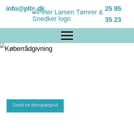
info@plts.dk
25 85
35 23
Skal du købe, bygge om eller bygge
nyt?
Send en forespørgsel