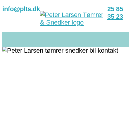
info@plts.dk
25 85
35 23