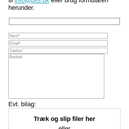
til
info@plts.dk
eller brug formularen
herunder.
Evt. bilag:
Træk og slip filer her
eller